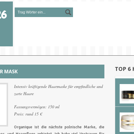
26
TOP 6
IR MASK
Intensiv kräftigende Haarmaske für empfindliche und
zarte Haare
Fassungsvermögen: 150 ml
Preis: rund 15 €
Organique ist die nächste polnische Marke, die
r- und Haarpflege anbietet. Ich habe viel Vertrauen für