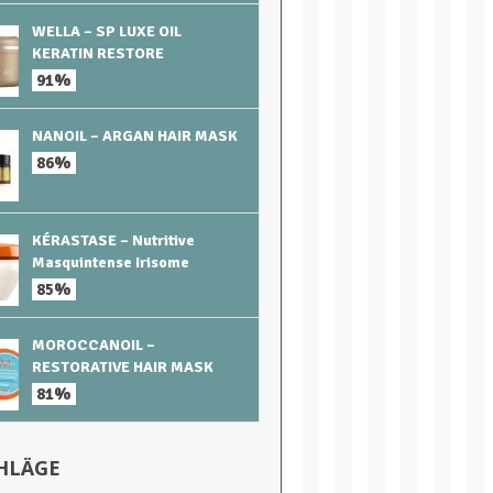
WELLA – SP LUXE OIL
KERATIN RESTORE
91%
NANOIL – ARGAN HAIR MASK
86%
KÉRASTASE – Nutritive
Masquintense Irisome
85%
MOROCCANOIL –
RESTORATIVE HAIR MASK
81%
HLÄGE