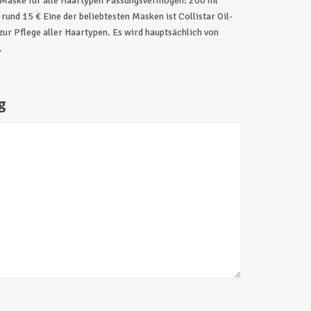
1 Maske für alle Haartypen Fassungsvermögen: 200 ml
 rund 15 € Eine der beliebtesten Masken ist Collistar Oil-
ur Pflege aller Haartypen. Es wird hauptsächlich von
.
g