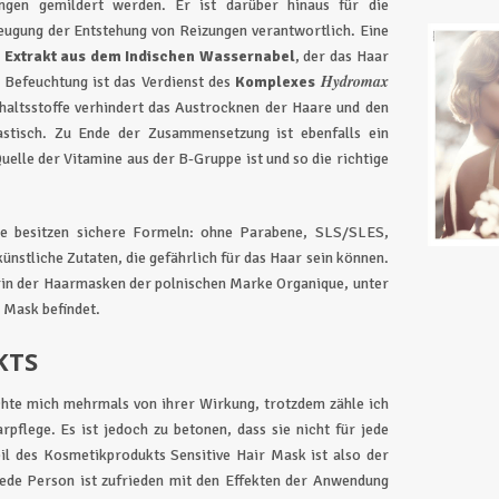
ngen gemildert werden. Er ist darüber hinaus für die
eugung der Entstehung von Reizungen verantwortlich. Eine
r
Extrakt aus dem Indischen Wassernabel
, der das Haar
Hydromax
e Befeuchtung ist das Verdienst des
Komplexes
haltsstoffe verhindert das Austrocknen der Haare und den
astisch. Zu Ende der Zusammensetzung ist ebenfalls ein
Quelle der Vitamine aus der B-Gruppe ist und so die richtige
e besitzen sichere Formeln: ohne Parabene, SLS/SLES,
künstliche Zutaten, die gefährlich für das Haar sein können.
rin der Haarmasken der polnischen Marke Organique, unter
r Mask befindet.
KTS
hte mich mehrmals von ihrer Wirkung, trotzdem zähle ich
pflege. Es ist jedoch zu betonen, dass sie nicht für jede
il des Kosmetikprodukts Sensitive Hair Mask ist also der
jede Person ist zufrieden mit den Effekten der Anwendung